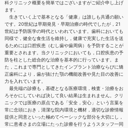
科クリニック概要を簡単ではございますがご紹介申し上げ
ます。
生きていく上で基本となる「健康」は誰しも共通の願い
です。20世紀は早期発見・早期治療の時代でしたが，21
世紀は予防医学の時代といわれています。歯科においても
同様で，健全な食生活を維持し，健康で充実した生活を送
るためには口腔疾患（むし歯や歯周病）を予防することが
重要とされます。当クリニックにおいても，口腔疾患の予
防を柱とした総合的な治療を基本的に行っています。ま
た，これまで専門としてきたインプラント治療ならびに矯
正歯科により，歯が抜けた顎の機能改善や見た目の改善に
力を入れています。
最先端の診療も，基礎となる医療環境，検査・治療をお
ろそかにしていれば決して良い結果は生まれません。クリ
ニックでは医療の原点である「安全，安心」という言葉を
常に念頭におき，清潔な院内環境と機材，適切な診療情報
提供と同意といった極めてベーシックな部分を大切にし，
常に患者さまの立場にたった診療を行うようスタッフ一同