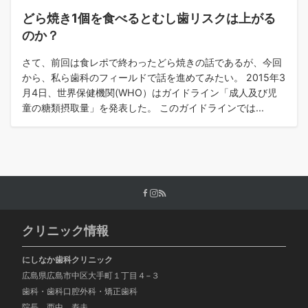
どら焼き1個を食べるとむし歯リスクは上がる
のか？
さて、前回は食レポで終わったどら焼きの話であるが、今回
から、私ら歯科のフィールドで話を進めてみたい。 2015年3
月4日、世界保健機関(WHO）はガイドライン「成人及び児
童の糖類摂取量」を発表した。 このガイドラインでは...
クリニック情報
にしなか歯科クリニック
広島県広島市中区大手町１丁目４−３
歯科・歯科口腔外科・矯正歯科
院長 西中 寿夫