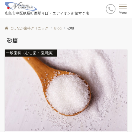
Menu
広島市中区紙屋町西駅そば・エディオン新館すぐ南
にしなか歯科クリニック
Blog
砂糖
砂糖
一般歯科（むし歯・歯周病）