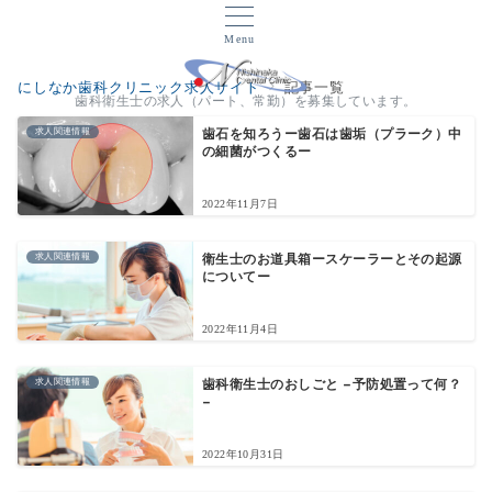
Menu
にしなか歯科クリニック求人サイト
記事一覧
歯科衛生士の求人（パート、常勤）を募集しています。
求人関連情報
歯石を知ろうー歯石は歯垢（プラーク）中
の細菌がつくるー
2022年11月7日
求人関連情報
衛生士のお道具箱ースケーラーとその起源
についてー
2022年11月4日
求人関連情報
歯科衛生士のおしごと −予防処置って何？
−
2022年10月31日