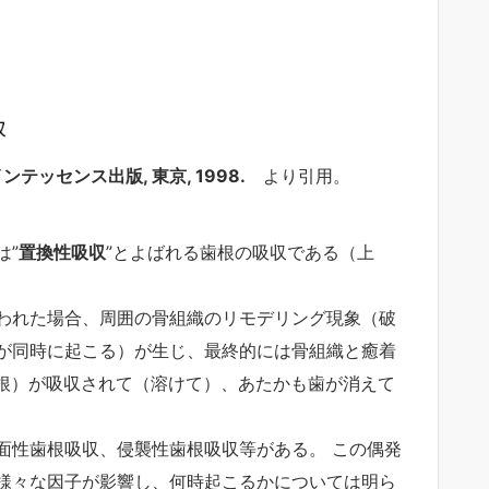
テッセンス出版, 東京, 1998.
より引用。
は”
置換性吸収
”とよばれる歯根の吸収である（上
われた場合、周囲の骨組織のリモデリング現象（破
が同時に起こる）が生じ、最終的には骨組織と癒着
歯根）が吸収されて（溶けて）、あたかも歯が消えて
面性歯根吸収、侵襲性歯根吸収等がある。 この偶発
様々な因子が影響し、何時起こるかについては明ら