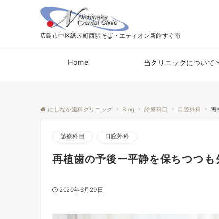
広島市中区紙屋町西駅そば・エディオン新館すぐ南
Home
当クリニックについて
にしなか歯科クリニック
Blog
診療科目
口腔外科
再
診療科目
口腔外科
再植歯の予後ー平静を保ちつつも
2020年6月29日