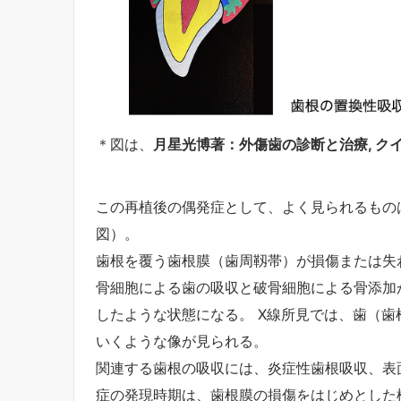
＊図は、
月星光博著：外傷歯の診断と治療, クイン
この再植後の偶発症として、よく見られるもの
図）。
歯根を覆う歯根膜（歯周靱帯）が損傷または失
骨細胞による歯の吸収と破骨細胞による骨添加
したような状態になる。 X線所見では、歯（
いくような像が見られる。
関連する歯根の吸収には、炎症性歯根吸収、表
症の発現時期は、歯根膜の損傷をはじめとした