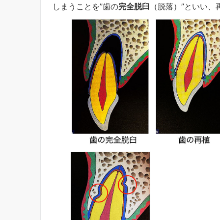
しまうことを”歯の
完全脱臼
（脱落）”といい、