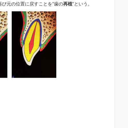
再び元の位置に戻すことを”歯の
再植
”という。